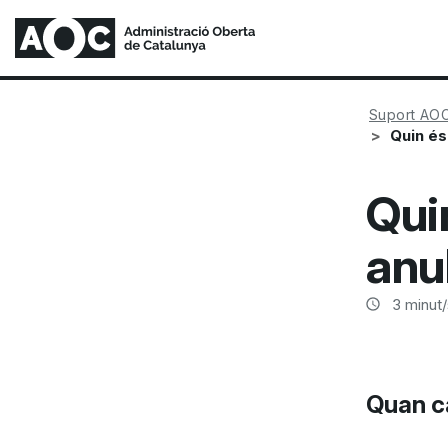
Suport AO
Quin és
Qui
anu
3
minut/
Quan ca