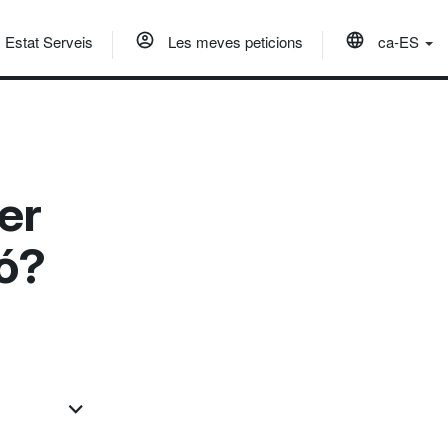
Estat Serveis
Les meves peticions
ca-ES
er
ió?