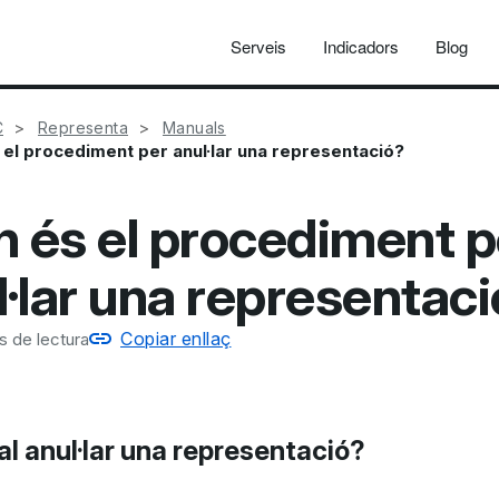
Serveis
Indicadors
Blog
C
Representa
Manuals
 el procediment per anul·lar una representació?
n és el procediment p
l·lar una representac
Copiar enllaç
s de lectura
l anul·lar una representació?