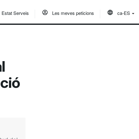
Estat Serveis
Les meves peticions
ca-ES
l
ció