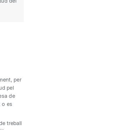
tud del
ment, per
ud pel
esa de
 o es
e treball