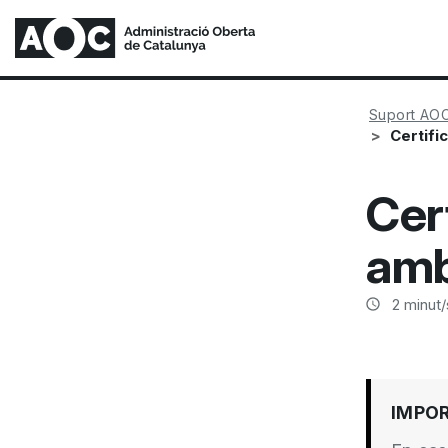
Suport AO
Certifi
Cer
amb
2
minut/
IMPO