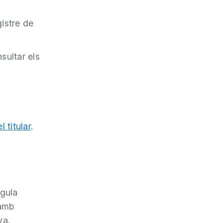
gistre de
ultar els
 titular
.
egula
 amb
ya.