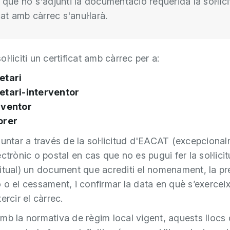
 que no s'adjunti la documentació requerida la sol·lici
cat amb càrrec s'anul·larà.
l·liciti un certificat amb càrrec per a:
etari
etari-interventor
rventor
orer
juntar a través de la sol·licitud d'EACAT (excepcional
ctrònic o postal en cas que no es pugui fer la sol·licit
itual) un document que acrediti el nomenament, la pr
 o el cessament, i confirmar la data en què s’exerceix
ercir el càrrec.
mb la normativa de règim local vigent, aquests llocs d