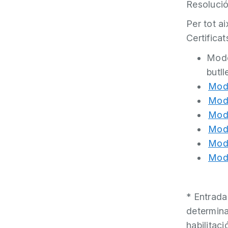
Resolució
Per tot a
Certifica
Mode
butll
Mode
Mode
Mode
Mode
Mode
Mode
* Entrada
determina
habilitaci