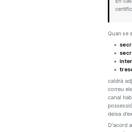
En cas
certifi
Quan se so
secr
secr
inte
tres
caldrà ad
correu ele
canal hab
possessió
deixa d’ex
D’acord a