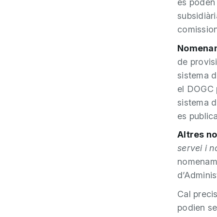
es poden 
subsidiàr
comission
Nomenam
de provis
sistema d
el DOGC p
sistema 
es public
Altres 
servei i 
nomenamen
d’Adminis
Cal preci
podien se