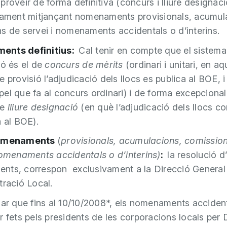
proveir de forma definitiva (concurs i lliure designaci
iament mitjançant nomenaments provisionals, acumul
s de servei i nomenaments accidentals o d’interins.
ents definitius:
Cal tenir en compte que el sistem
ió és el de
concurs de mèrits
(ordinari i unitari, en aq
e provisió l’adjudicació dels llocs es publica al BOE, 
el que fa al concurs ordinari) i de forma excepcional
de
lliure designació
(en què l’adjudicació dels llocs c
a al BOE).
nomenaments
(
provisionals, acumulacions, comissio
nomenaments accidentals o d’interins)
:
la resolució d
ts, correspon exclusivament a la Direcció General
tració Local.
sar que fins al 10/10/2008*, els nomenaments acciden
r fets pels presidents de les corporacions locals per 