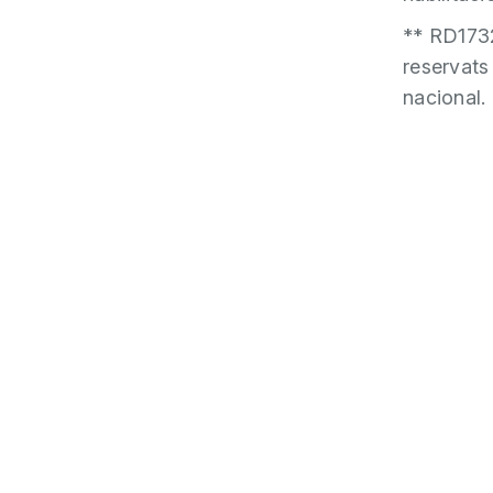
** RD1732
reservats
nacional.