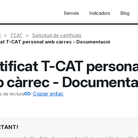
Serveis
Indicadors
Blog
C
TCAT
Sol·licitud de certificats
cat T-CAT personal amb càrrec - Documentació
tificat T-CAT persona
 càrrec - Documenta
Copiar enllaç
s de lectura
RTANT!