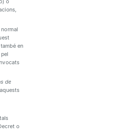
ó) o
acions,
a normal
uest
i també en
 pel
onvocats
ns de
’aquests
tals
Decret o