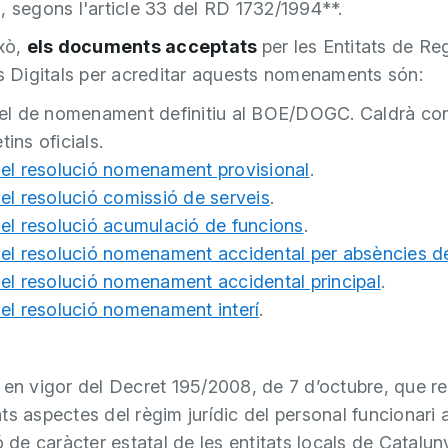
, segons l'article 33 del RD 1732/1994**.
ixò,
els documents acceptats
per les Entitats de Re
ts Digitals per acreditar aquests nomenaments són:
l de nomenament definitiu al BOE/DOGC. Caldrà cons
etins oficials.
l resolució nomenament provisional
.
l resolució comissió de serveis
.
l resolució acumulació de funcions
.
l resolució nomenament accidental per absències del
l resolució nomenament accidental principal
.
l resolució nomenament interí
.
 en vigor del Decret 195/2008, de 7 d’octubre, que r
ts aspectes del règim jurídic del personal funcionari
ó de caràcter estatal de les entitats locals de Catalun