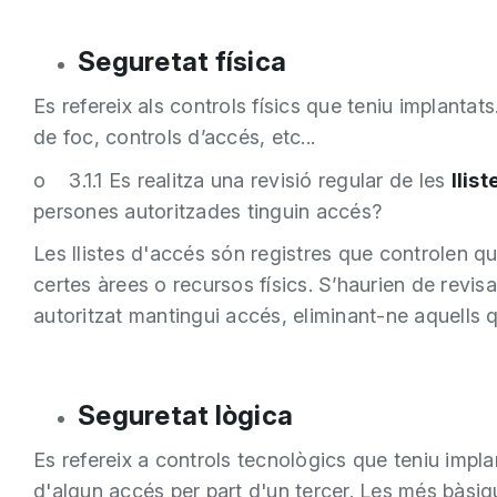
Seguretat física
Es refereix als controls físics que teniu implanta
de foc, controls d’accés, etc...
o 3.1.1 Es realitza una revisió regular de les
llis
persones autoritzades tinguin accés?
Les llistes d'accés són registres que controlen q
certes àrees o recursos físics. S’haurien de revi
autoritzat mantingui accés, eliminant-ne aquells 
Seguretat lògica
Es refereix a controls tecnològics que teniu impla
d'algun accés per part d'un tercer. Les més bàsi