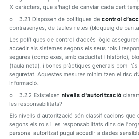
X caràcters, que s'hagi de canviar cada cert temp
o 3.2.1 Disposen de polítiques de
control d’acc
contrasenyes, de taules netes (bloqueig de pantal
Les polítiques de control d’accés lògic assegure
accedir als sistemes segons els seus rols i respon
segures (complexes, amb caducitat i històric), bl
(taula neta), i bones pràctiques generals com l’ús 
seguretat. Aquestes mesures minimitzen el risc d’
informació.
o 3.2.2 Existeixen
nivells d'autorització
clarame
les responsabilitats?
Els nivells d'autorització són classificacions que
segons els rols i les responsabilitats dins de l'o
personal autoritzat pugui accedir a dades sensible