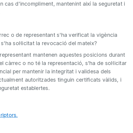
n cas d'incompliment, mantenint així la seguretat i
.
rrec o de representant s'ha verificat la vigència
s'ha sol·licitat la revocació del mateix?
 de representant mantenen aquestes posicions durant
 el càrrec o no té la representació, s'ha de sol·licitar
cial per mantenir la integritat i validesa dels
ualment autoritzades tinguin certificats vàlids, i
eguretat establertes.
riptors.