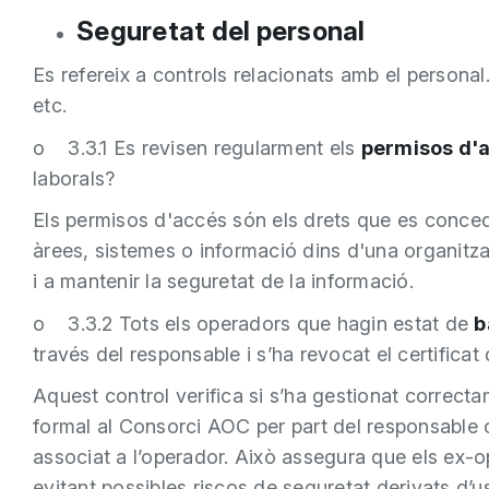
Seguretat del personal
Es refereix a controls relacionats amb el persona
etc.
o 3.3.1 Es revisen regularment els
permisos d'
laborals?
Els permisos d'accés són els drets que es conce
àrees, sistemes o informació dins d'una organitza
i a mantenir la seguretat de la informació.
o 3.3.2 Tots els operadors que hagin estat de
b
través del responsable i s’ha revocat el certificat
Aquest control verifica si s’ha gestionat correcta
formal al Consorci AOC per part del responsable co
associat a l’operador. Això assegura que els ex-o
evitant possibles riscos de seguretat derivats d’us