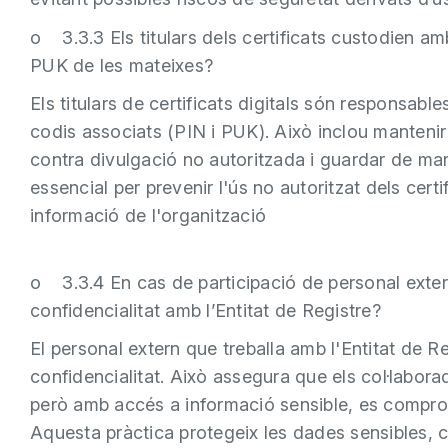
o 3.3.3 Els titulars dels certificats custodien amb
PUK de les mateixes?
Els titulars de certificats digitals són responsabl
codis associats (PIN i PUK). Això inclou mantenir 
contra divulgació no autoritzada i guardar de ma
essencial per prevenir l'ús no autoritzat dels certif
informació de l'organització
o 3.3.4 En cas de participació de personal exter
confidencialitat amb l’Entitat de Registre?
El personal extern que treballa amb l'Entitat de R
confidencialitat. Això assegura que els col·labor
però amb accés a informació sensible, es comprom
Aquesta pràctica protegeix les dades sensibles,