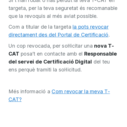
Si t'han robat o has perdut la teva T-CAT en
targeta, per la teva seguretat és recomanable
que la revoquis al més aviat possible.
Com a titular de la targeta
la pots revocar
directament des del Portal de Certificació
.
Un cop revocada, per sol·licitar una
nova T-
CAT
posa’t en contacte amb el
Responsable
del servei de Certificació Digital
del teu
ens perquè tramiti la sol·licitud.
Més informació a
Com revocar la meva T-
CAT?