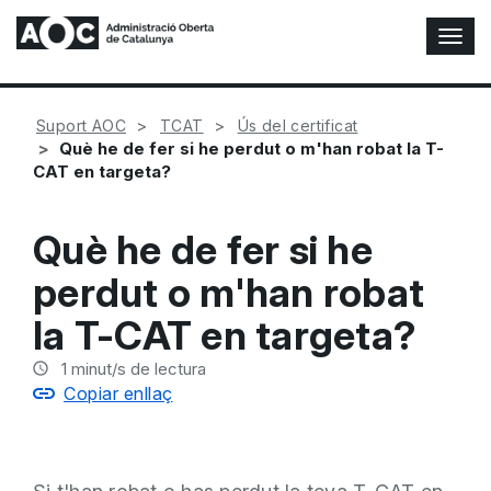
A
l
t
e
Suport AOC
TCAT
Ús del certificat
r
Què he de fer si he perdut o m'han robat la T-
n
CAT en targeta?
a
r
n
Què he de fer si he
a
v
perdut o m'han robat
e
g
la T-CAT en targeta?
a
c
1
minut/s de lectura
i
Copiar enllaç
ó
n