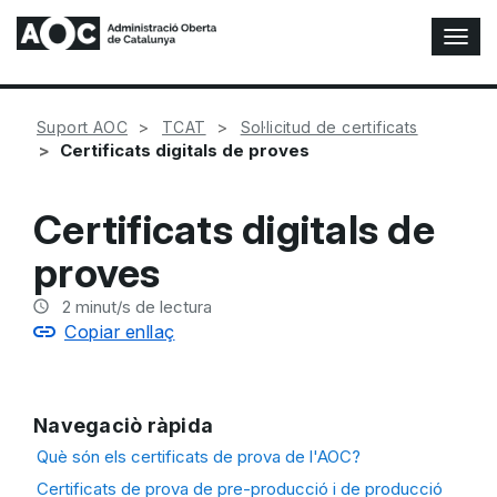
A
l
t
e
Suport AOC
TCAT
Sol·licitud de certificats
r
Certificats digitals de proves
n
a
r
Certificats digitals de
n
a
proves
v
e
2
minut/s de lectura
g
Copiar enllaç
a
c
i
ó
Navegaciò ràpida
n
Què són els certificats de prova de l'AOC?
Certificats de prova de pre-producció i de producció