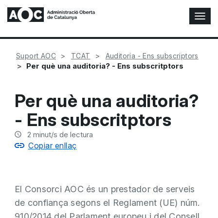
A
l
t
e
Suport AOC
TCAT
Auditoria - Ens subscriptors
r
Per què una auditoria? - Ens subscritptors
n
a
r
Per què una auditoria?
n
a
- Ens subscritptors
v
e
2
minut/s de lectura
g
Copiar enllaç
a
c
i
ó
El Consorci AOC és un prestador de serveis
n
de confiança segons el Reglament (UE) núm.
910/2014 del Parlament europeu i del Consell