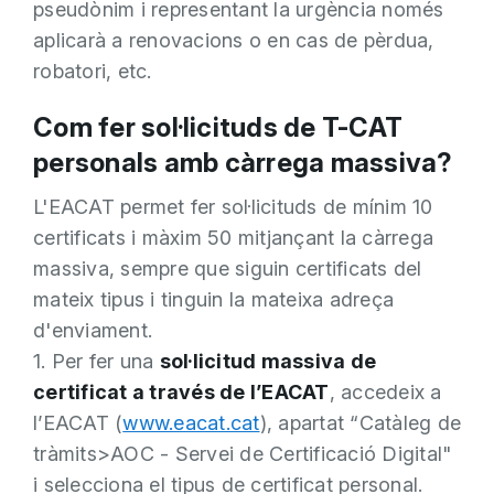
pseudònim i representant la urgència només
aplicarà a renovacions o en cas de pèrdua,
robatori, etc.
Com fer sol·licituds de T-CAT
personals amb càrrega massiva?
L'EACAT permet fer sol·licituds de mínim 10
certificats i màxim 50 mitjançant la càrrega
massiva, sempre que siguin certificats del
mateix tipus i tinguin la mateixa adreça
d'enviament.
1. Per fer una
sol·licitud massiva de
certificat a través de l’EACAT
, accedeix a
l’EACAT (
www.eacat.cat
), apartat “Catàleg de
tràmits>AOC - Servei de Certificació Digital"
i selecciona el tipus de certificat personal.