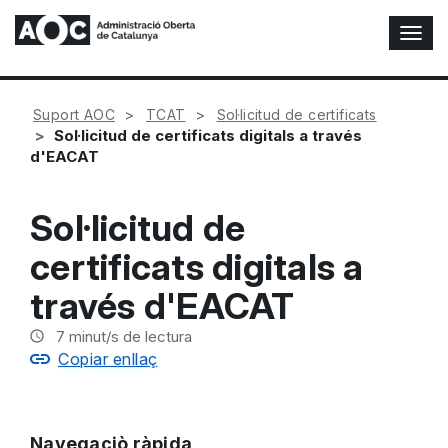
A
l
t
e
Suport AOC
TCAT
Sol·licitud de certificats
r
Sol·licitud de certificats digitals a través
n
d'EACAT
a
r
n
Sol·licitud de
a
v
certificats digitals a
e
g
través d'EACAT
a
c
7
minut/s de lectura
i
Copiar enllaç
ó
n
Navegaciò ràpida