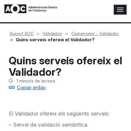
A
l
t
e
Suport AOC
Validador
Comencem! - Validador
r
Quins serveis ofereix el Validador?
n
a
r
Quins serveis ofereix el
n
a
Validador?
v
e
1
minut/s de lectura
g
Copiar enllaç
a
c
i
ó
El Validador ofereix els següents serveis:
n
– Servei de validació semàntica.