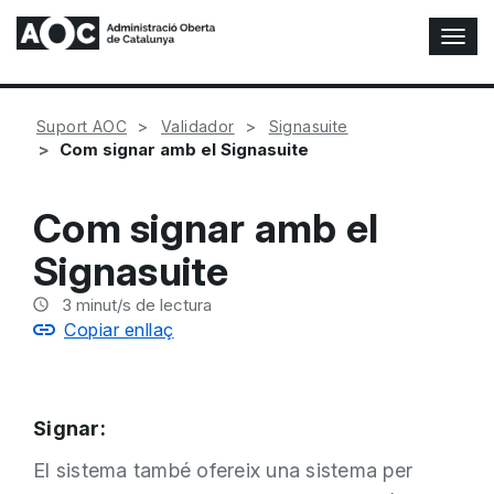
A
l
t
e
Suport AOC
Validador
Signasuite
r
Com signar amb el Signasuite
n
a
r
Com signar amb el
n
a
Signasuite
v
e
3
minut/s de lectura
g
Copiar enllaç
a
c
i
ó
Signar:
n
El sistema també ofereix una sistema per