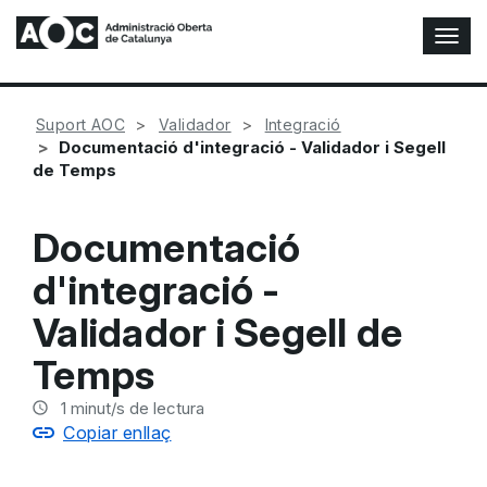
A
l
t
e
Suport AOC
Validador
Integració
r
Documentació d'integració - Validador i Segell
n
de Temps
a
r
n
Documentació
a
v
d'integració -
e
g
Validador i Segell de
a
c
Temps
i
ó
1
minut/s de lectura
n
Copiar enllaç