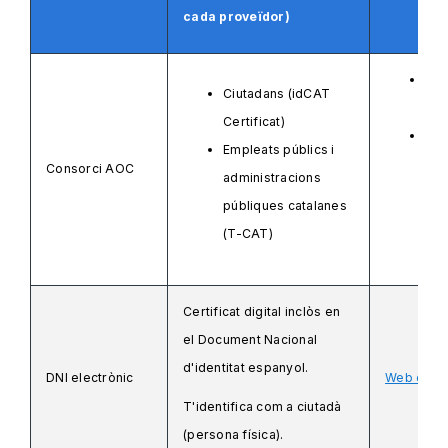
cada proveïdor)
We
Ciutadans (idCAT
Cert
Certificat)
Ca
Empleats públics i
Cer
Consorci AOC
administracions
l'A
públiques catalanes
adm
(T-CAT)
púb
Certificat digital inclòs en
el Document Nacional
d'identitat espanyol.
DNI electrònic
Web del D
T'identifica com a ciutadà
(persona física).