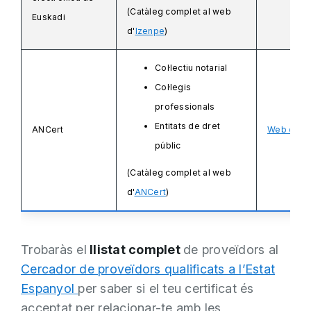
(Catàleg complet al web
Euskadi
d'
Izenpe
)
Col·lectiu notarial
Col·legis
professionals
Entitats de dret
ANCert
Web d'AN
públic
(Catàleg complet al web
d'
ANCert
)
Trobaràs el
llistat complet
de proveïdors al
Cercador de proveïdors qualificats a l’Estat
Espanyol
per saber si el teu certificat és
acceptat per relacionar-te amb les