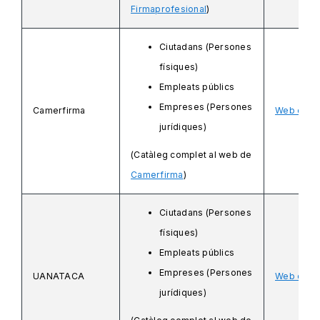
Firmaprofesional
)
Ciutadans (Persones
físiques)
Empleats públics
Empreses (Persones
Camerfirma
Web de C
jurídiques)
(Catàleg complet al web de
Camerfirma
)
Ciutadans (Persones
físiques)
Empleats públics
Empreses (Persones
UANATACA
Web de 
jurídiques)