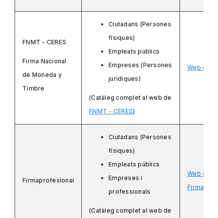
Ciutadans (Persones
físiques)
FNMT - CERES
Empleats públics
Firma Nacional
Empreses (Persones
Web de F
de Moneda y
jurídiques)
Timbre
(Catàleg complet al web de
FNMT - CERES
)
Ciutadans (Persones
físiques)
Empleats públics
Web de
Empreses i
Firmaprofesional
Firmaprof
professionals
(Catàleg complet al web de