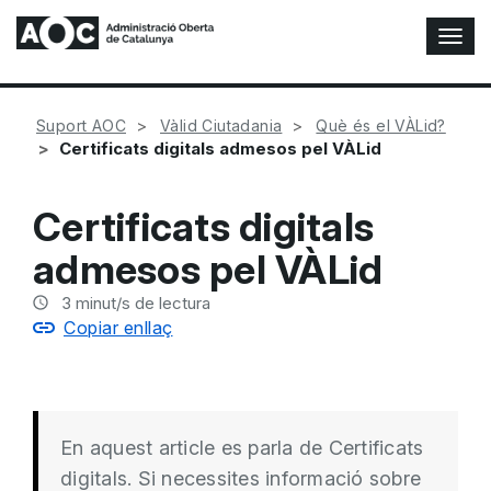
A
l
t
e
Suport AOC
Vàlid Ciutadania
Què és el VÀLid?
r
Certificats digitals admesos pel VÀLid
n
a
r
Certificats digitals
n
a
admesos pel VÀLid
v
e
3
minut/s de lectura
g
Copiar enllaç
a
c
i
ó
n
En aquest article es parla de Certificats
digitals. Si necessites informació sobre