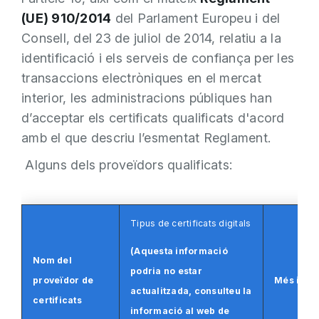
(UE) 910/2014
del Parlament Europeu i del
Consell, del 23 de juliol de 2014, relatiu a la
identificació i els serveis de confiança per les
transaccions electròniques en el mercat
interior, les administracions públiques han
d’acceptar els certificats qualificats d'acord
amb el que descriu l’esmentat Reglament.
Alguns dels proveïdors qualificats:
Tipus de certificats digitals
(Aquesta informació
Nom del
podria no estar
proveïdor de
Més info
actualitzada, consulteu la
certificats
informació al web de