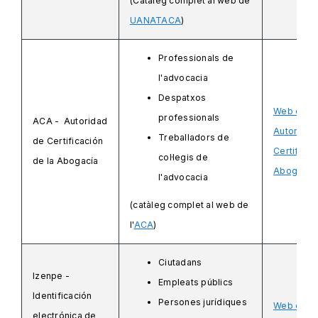
(Catàleg complet al web de
UANATACA
)
Professionals de
l'advocacia
Despatxos
Web de l'
professionals
ACA - Autoridad
Autoridad
Treballadors de
de Certificación
Certificac
col·legis de
de la Abogacía
Abogacía
l'advocacia
(catàleg complet al web de
l'
ACA
)
Ciutadans
Izenpe -
Empleats públics
Identificación
Persones jurídiques
Web d'Iz
electrónica de