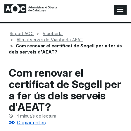
A
l
t
e
Suport AOC
Viaoberta
r
Alta al servei de Viaoberta AEAT
n
Com renovar el certificat de Segell per a fer ús
a
dels serveis d'AEAT?
r
n
a
Com renovar el
v
e
certificat de Segell per
g
a
a fer ús dels serveis
c
i
d'AEAT?
ó
n
4
minut/s de lectura
Copiar enllaç