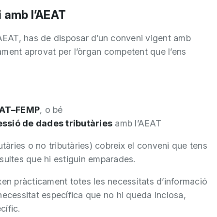
i amb l’AEAT
e l’AEAT, has de disposar d’un conveni vigent amb
ament aprovat per l’òrgan competent que l’ens
AEAT–FEMP
, o bé
essió de dades tributàries
amb l’AEAT
utàries o no tributàries) cobreix el conveni que tens
sultes que hi estiguin emparades.
n pràcticament totes les necessitats d’informació
a necessitat específica que no hi queda inclosa,
ífic.