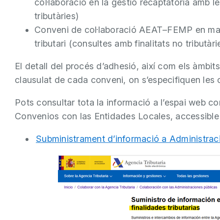
col·laboració en la gestió recaptatòria amb le
tributàries)
Conveni de col·laboració AEAT–FEMP en matè
tributari (consultes amb finalitats no tributàri
El detall del procés d’adhesió, així com els àmbit
clausulat de cada conveni, on s’especifiquen les 
Pots consultar tota la informació a l’espai web corr
Convenios con las Entidades Locales, accessible
Subministrament d’informació a Administracion