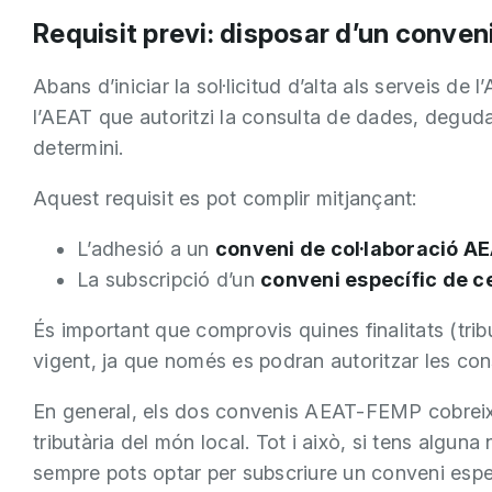
Requisit previ: disposar d’un conven
Abans d’iniciar la sol·licitud d’alta als serveis d
l’AEAT que autoritzi la consulta de dades, degud
determini.
Aquest requisit es pot complir mitjançant:
L’adhesió a un
conveni de col·laboració 
La subscripció d’un
conveni específic de c
És important que comprovis quines finalitats (trib
vigent, ja que només es podran autoritzar les con
En general, els dos convenis AEAT-FEMP cobreixe
tributària del món local. Tot i això, si tens algun
sempre pots optar per subscriure un conveni espec