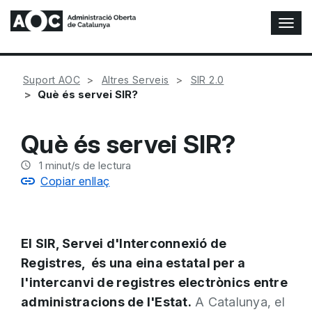
A
l
t
e
Suport AOC
Altres Serveis
SIR 2.0
r
Què és servei SIR?
n
a
r
Què és servei SIR?
n
a
1
minut/s de lectura
v
Copiar enllaç
e
g
a
c
El SIR, Servei d'Interconnexió de
i
ó
Registres, és una eina estatal per a
n
l'intercanvi de registres electrònics entre
administracions de l'Estat.
A Catalunya, el