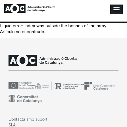
A
l
t
Liquid error: Index was outside the bounds of the array.
e
Artículo no encontrado.
r
n
a
r
n
a
v
e
g
a
c
i
ó
n
Contacta amb suport
SLA