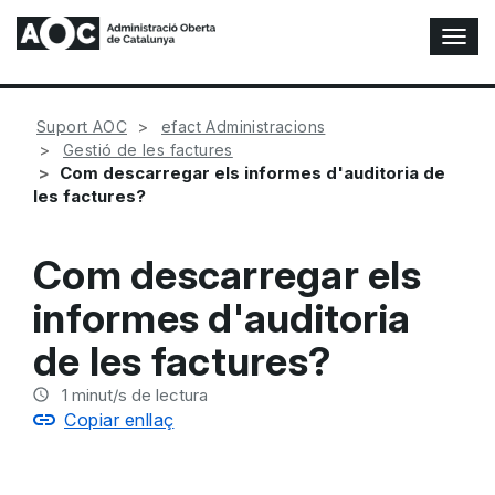
A
l
t
e
Suport AOC
efact Administracions
r
Gestió de les factures
n
Com descarregar els informes d'auditoria de
a
les factures?
r
n
a
Com descarregar els
v
e
informes d'auditoria
g
a
de les factures?
c
i
1
minut/s de lectura
ó
Copiar enllaç
n