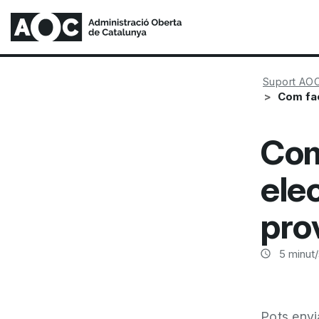
Suport AO
Com fac
Com
ele
pro
5
minut/
Pots envi