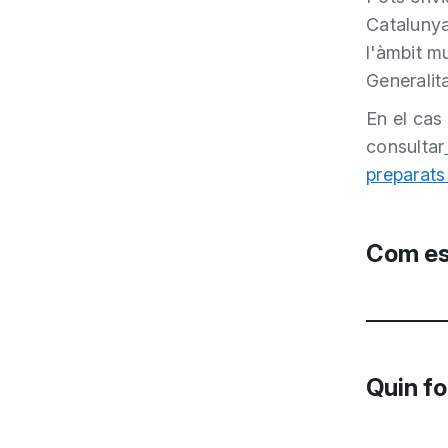
Catalunya
l'àmbit mu
Generalit
En el cas
consultar
preparats
Com es 
Existeix
de factu
Quin fo
les
Admi
e-FACT
públic d