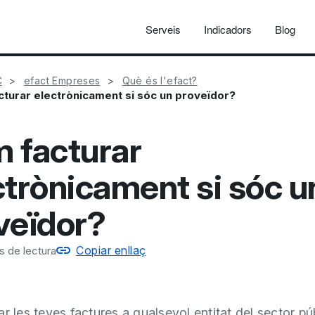
Serveis
Indicadors
Blog
C
efact Empreses
Què és l'efact?
turar electrònicament si sóc un proveïdor?
 facturar
ctrònicament si sóc u
veïdor?
Copiar enllaç
s de lectura
ar les teves factures a qualsevol entitat del sector pú