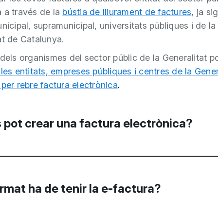
 a través de la
bústia de lliurament de factures
, ja si
nicipal, supramunicipal, universitats públiques i de la
at de Catalunya.
 dels organismes del sector públic de la Generalitat p
les entitats, empreses públiques i centres de la Gener
 per rebre factura electrònica
.
pot crear una factura electrònica?
en una sèrie de solucions gratuïtes que permeten la c
res que, posteriorment, poden ser enviades a
rmat ha de tenir la e-factura?
nistracions Públiques Catalanes que disposin del
(Punt General d’Entrada de Factures Electròniques d
e Catalunya).