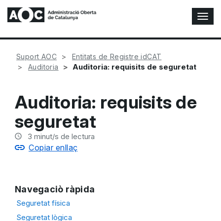
A
l
t
e
Suport AOC
Entitats de Registre idCAT
r
Auditoria: requisits de seguretat
Auditoria
n
a
r
Auditoria: requisits de
n
a
seguretat
v
e
3
minut/s de lectura
g
Copiar enllaç
a
c
i
ó
Navegaciò ràpida
n
Seguretat física
Seguretat lògica