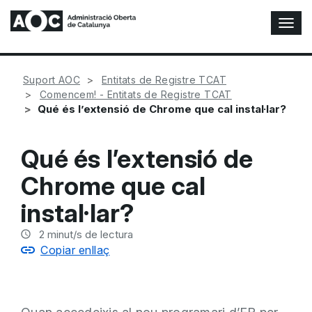
A
l
t
e
Suport AOC
Entitats de Registre TCAT
r
Comencem! - Entitats de Registre TCAT
n
Qué és l’extensió de Chrome que cal instal·lar?
a
r
n
Qué és l’extensió de
a
v
Chrome que cal
e
g
instal·lar?
a
c
2
minut/s de lectura
i
Copiar enllaç
ó
n