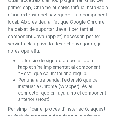
Quan accedeixis al nou programari d’ER per
primer cop, Chrome et sol·licitarà la instal·lació
d’una extensió pel navegador i un component
local. Això és deu al fet que Google Chrome
ha deixat de suportar Java, i per tant el
component Java (applet) necessari per fer
servir la clau privada des del navegador, ja
no és operatiu.
La funció de signatura que té lloc a
l’applet s’ha implementat al component
“Host” que cal instal·lar a l’equip.
Per una altra banda, l’extensió que cal
instal·lar a Chrome (Wrapper), és el
connector que enllaça amb el component
anterior (Host).
Per simplificar el procés d’instal·lació, aquest