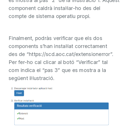
es mostra al pas “2” de la Il·lustració 1. Aquest
component caldrà instal·lar-ho des del
compte de sistema operatiu propi.
Finalment, podràs verificar que els dos
components s’han instal·lat correctament
des
de
“
https
://scd.aoc.cat/
extensionerror
”
.
Per fer-ho cal clicar al botó “Verificar” tal
com indica el “pas 3” que es mostra a la
següent il·lustració.