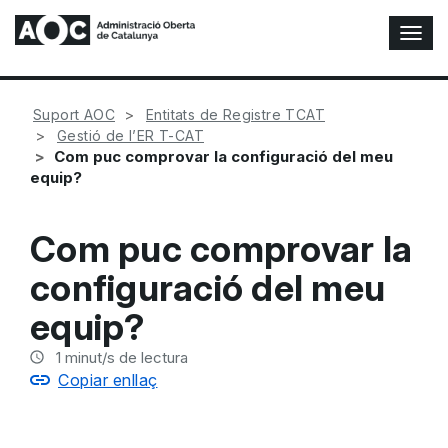
A
l
t
e
Suport AOC
Entitats de Registre TCAT
r
Gestió de l’ER T-CAT
n
Com puc comprovar la configuració del meu
a
equip?
r
n
a
Com puc comprovar la
v
e
configuració del meu
g
a
equip?
c
i
1
minut/s de lectura
ó
Copiar enllaç
n