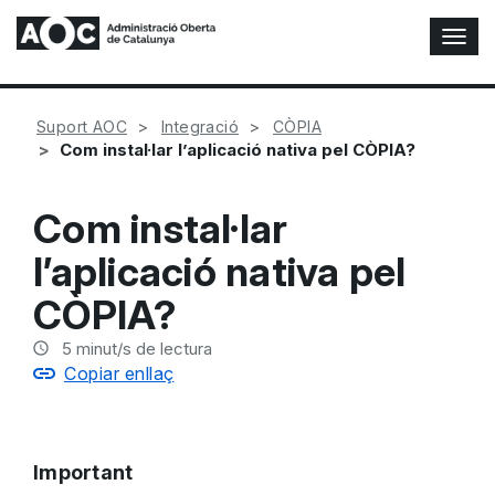
A
l
t
e
Suport AOC
Integració
CÒPIA
r
Com instal·lar l’aplicació nativa pel CÒPIA?
n
a
r
Com instal·lar
n
a
l’aplicació nativa pel
v
e
CÒPIA?
g
a
5
minut/s de lectura
c
Copiar enllaç
i
ó
n
Important