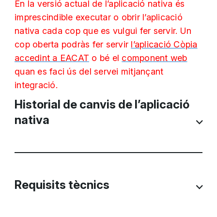
En la versió actual de l’aplicació nativa és
imprescindible executar o obrir l’aplicació
nativa cada cop que es vulgui fer servir. Un
cop oberta podràs fer servir
l’aplicació Còpia
accedint a EACAT
o bé el
component web
quan es faci ús del servei mitjançant
integració.
Historial de canvis de l’aplicació
nativa
El
23 de novembre de 2017
es va
actualitzar l’aplicació nativa per
Requisits tècnics
solucionar alguns problemes que
s’havien detectat amb alguns
escàners del tipus “plans” o de taula