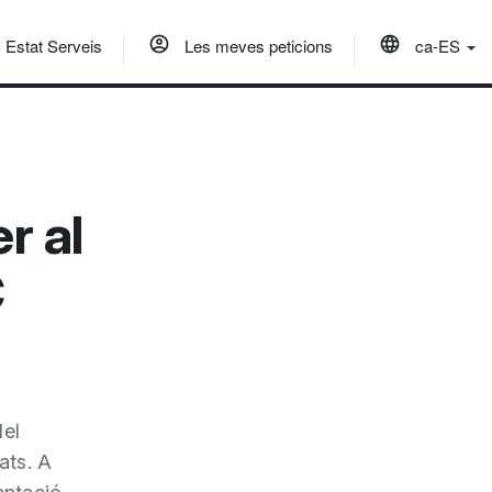
Estat Serveis
Les meves peticions
ca-ES
r al
C
del
ats. A