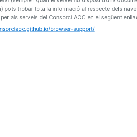
neral (sempre i quan el servei no disposi d’una docum
a) pots trobar tota la informació al respecte dels nav
 per als serveis del Consorci AOC en el següent enlla
onsorciaoc.github.io/browser-support/