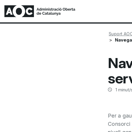
Suport AO
Navegad
Nav
ser
1
minut/s
Per a gaud
Consorci 