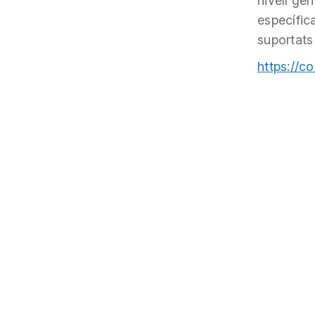
nivell ge
específic
suportats
https://c