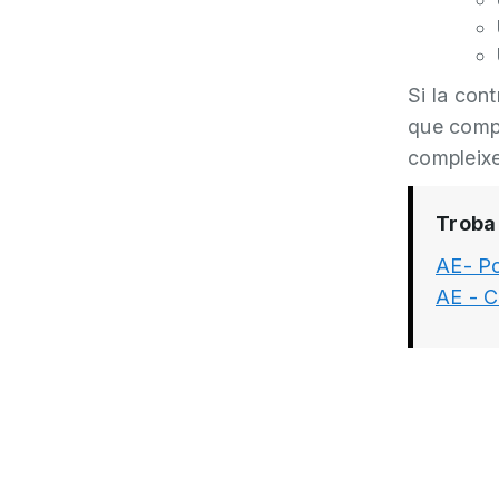
Si la con
que compr
compleixe
Troba 
AE- Po
AE - C