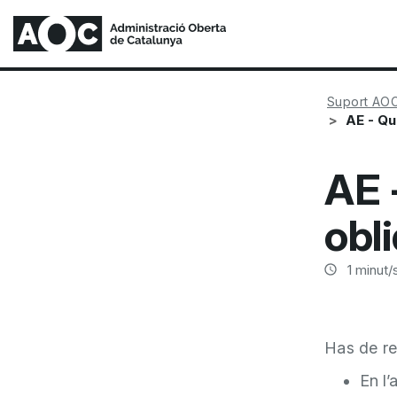
Suport AO
AE - Qu
AE 
obl
1
minut/s
Has de re
En l