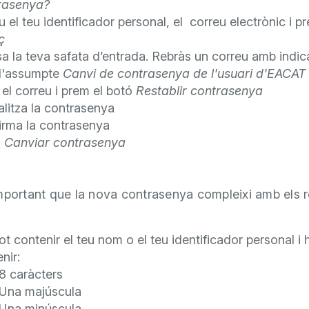
rasenya?
u el teu identificador personal, el correu electrònic i 
ç
a la teva safata d’entrada. Rebràs un correu amb indi
l'assumpte
Canvi de contrasenya de l'usuari d'EACAT
el correu i prem el botó
Restablir contrasenya
litza la contrasenya
irma la contrasenya
m
Canviar contrasenya
mportant que la nova contrasenya compleixi amb els r
t contenir el teu nom o el teu identificador personal i 
nir:
8 caràcters
Una majúscula
Una minúscula