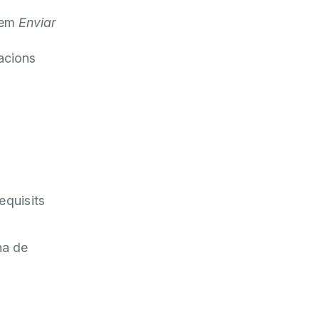
prem
Enviar
cacions
equisits
ha de