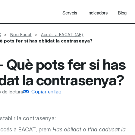
Serveis
Indicadors
Blog
C
Nou Eacat
Accés a EACAT (AE)
è pots fer si has oblidat la contrasenya?
- Què pots fer si has
idat la contrasenya?
Copiar enllaç
 de lectura
stablir la contrasenya:
’accés a EACAT, prem
Has oblidat o t'ha caducat la