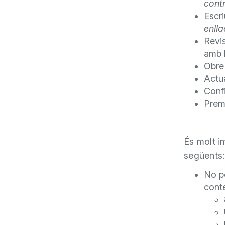
cont
Escri
enlla
Revis
amb 
Obre 
Actua
Conf
Pre
És molt i
següents:
No po
conte