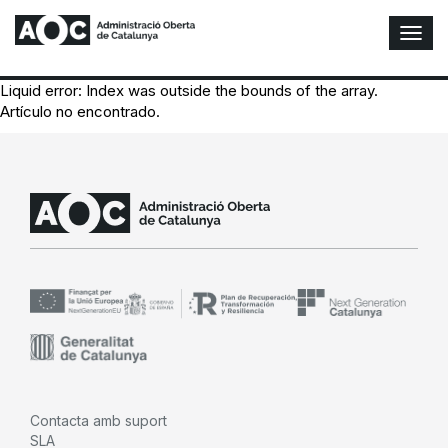
A
l
t
Liquid error: Index was outside the bounds of the array.
e
Artículo no encontrado.
r
n
a
r
n
a
v
e
g
a
c
i
ó
n
Contacta amb suport
SLA