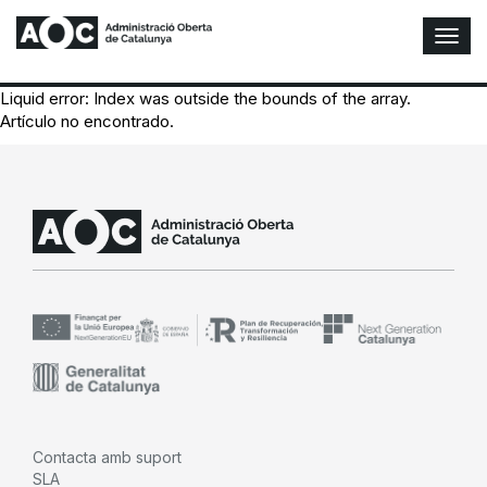
A
l
t
Liquid error: Index was outside the bounds of the array.
e
Artículo no encontrado.
r
n
a
r
n
a
v
e
g
a
c
i
ó
n
Contacta amb suport
SLA