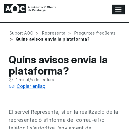
A
l
t
e
Suport AOC
Representa
Preguntes freqüents
r
Quins avisos envia la plataforma?
n
a
r
Quins avisos envia la
n
a
plataforma?
v
e
1
minut/s de lectura
g
Copiar enllaç
a
c
i
ó
El servei Representa, si en la realització de la
n
representació s’informa del correu-e i/o
telèfon i s’autoritza l’enviament de