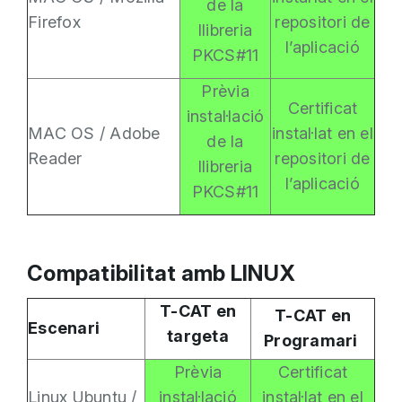
de la
Firefox
repositori de
llibreria
l’aplicació
PKCS#11
Prèvia
Certificat
instal·lació
MAC OS / Adobe
instal·lat en el
de la
Reader
repositori de
llibreria
l’aplicació
PKCS#11
Compatibilitat amb LINUX
T-CAT en
T-CAT en
Escenari
targeta
Programari
Prèvia
Certificat
Linux Ubuntu /
instal·lació
instal·lat en el