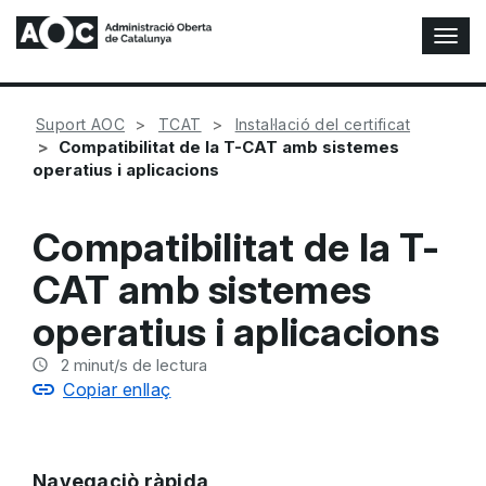
A
l
t
e
Suport AOC
TCAT
Instal·lació del certificat
r
Compatibilitat de la T-CAT amb sistemes
n
operatius i aplicacions
a
r
n
Compatibilitat de la T-
a
v
CAT amb sistemes
e
g
operatius i aplicacions
a
c
2
minut/s de lectura
i
Copiar enllaç
ó
n
Navegaciò ràpida