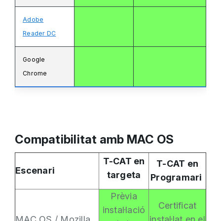
Adobe
Reader DC
Google
Chrome
Compatibilitat amb MAC OS
T-CAT en
T-CAT en
Escenari
targeta
Programari
Prèvia
Certificat
instal·lació
MAC OS / Mozilla
instal·lat en el