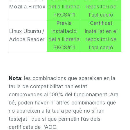
Mozilla Firefox
del a llibreria
repositori de
PKCS#11
l’aplicació
Prèvia
Certificat
Linux Ubuntu /
instal·lació
instal·lat en el
Adobe Reader
del a llibreria
repositori de
PKCS#11
l’aplicació
Nota
: les combinacions que apareixen en la
taula de compatibilitat han estat
comprovades al 100% del funcionament. Ara
bé, poden haver-hi altres combinacions que
no apareixen a la taula perquè no s’han
testejat i que sí que permetin l’ús dels
certificats de l'AOC.