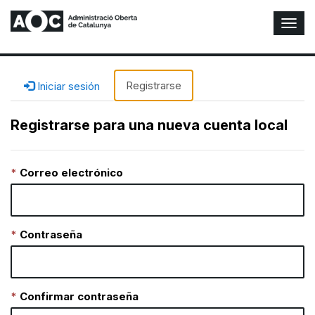
A
l
t
e
r
Registrarse
Iniciar sesión
n
a
Registrarse para una nueva cuenta local
r
n
a
Correo electrónico
v
e
g
a
c
Contraseña
i
ó
n
Confirmar contraseña