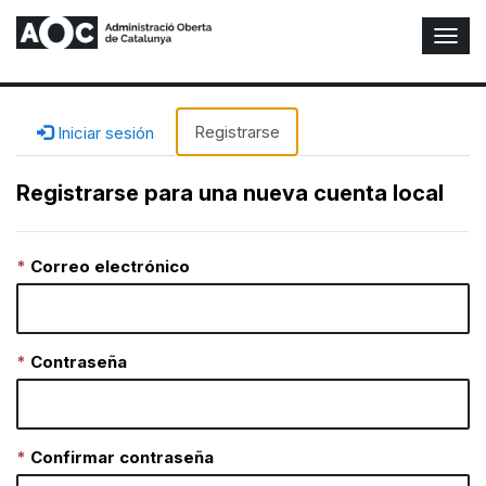
A
l
t
e
r
Registrarse
Iniciar sesión
n
a
Registrarse para una nueva cuenta local
r
n
a
Correo electrónico
v
e
g
a
c
Contraseña
i
ó
n
Confirmar contraseña