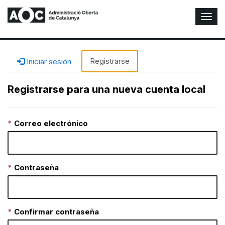
A
l
t
e
r
Registrarse
Iniciar sesión
n
a
Registrarse para una nueva cuenta local
r
n
a
Correo electrónico
v
e
g
a
c
Contraseña
i
ó
n
Confirmar contraseña