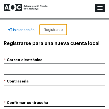
A
l
t
e
r
Registrarse
Iniciar sesión
n
a
Registrarse para una nueva cuenta local
r
n
a
Correo electrónico
v
e
g
a
c
Contraseña
i
ó
n
Confirmar contraseña