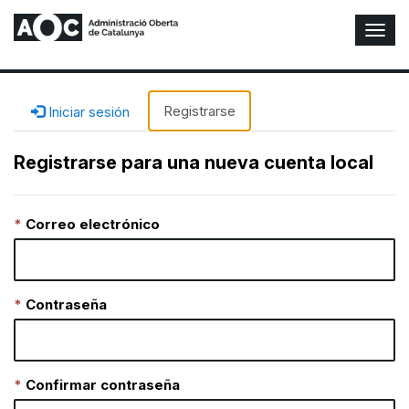
A
l
t
e
r
Registrarse
Iniciar sesión
n
a
Registrarse para una nueva cuenta local
r
n
a
Correo electrónico
v
e
g
a
c
Contraseña
i
ó
n
Confirmar contraseña