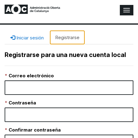
A
l
t
e
r
Registrarse
Iniciar sesión
n
a
Registrarse para una nueva cuenta local
r
n
a
Correo electrónico
v
e
g
a
c
Contraseña
i
ó
n
Confirmar contraseña