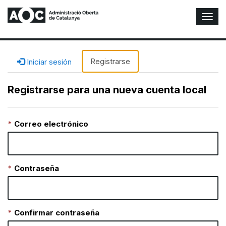
A
l
t
e
r
Registrarse
Iniciar sesión
n
a
Registrarse para una nueva cuenta local
r
n
a
Correo electrónico
v
e
g
a
c
Contraseña
i
ó
n
Confirmar contraseña