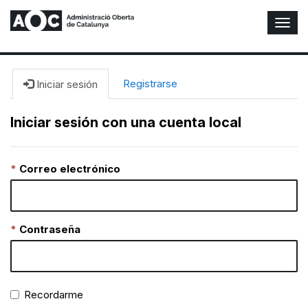
A
l
t
e
r
Registrarse
Iniciar sesión
n
a
Iniciar sesión con una cuenta local
r
n
a
Correo electrónico
v
e
g
a
c
Contraseña
i
ó
n
Recordarme