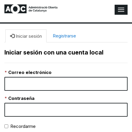
A
l
t
e
r
Registrarse
Iniciar sesión
n
a
Iniciar sesión con una cuenta local
r
n
a
Correo electrónico
v
e
g
a
c
Contraseña
i
ó
n
Recordarme