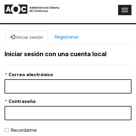
A
l
t
e
r
Registrarse
Iniciar sesión
n
a
Iniciar sesión con una cuenta local
r
n
a
Correo electrónico
v
e
g
a
c
Contraseña
i
ó
n
Recordarme