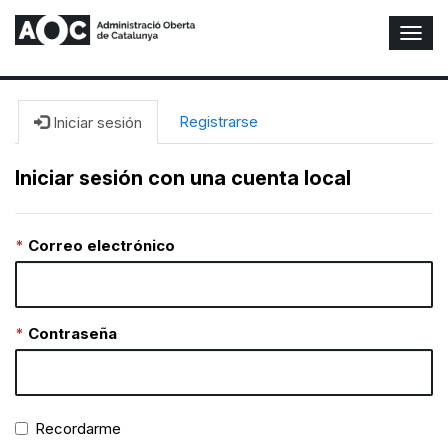
A
l
t
e
r
Registrarse
Iniciar sesión
n
a
Iniciar sesión con una cuenta local
r
n
a
Correo electrónico
v
e
g
a
c
Contraseña
i
ó
n
Recordarme