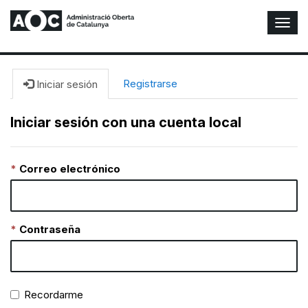
A
l
t
e
r
Registrarse
Iniciar sesión
n
a
Iniciar sesión con una cuenta local
r
n
a
Correo electrónico
v
e
g
a
c
Contraseña
i
ó
n
Recordarme