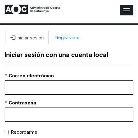
A
l
t
e
r
Registrarse
Iniciar sesión
n
a
Iniciar sesión con una cuenta local
r
n
a
Correo electrónico
v
e
g
a
c
Contraseña
i
ó
n
Recordarme