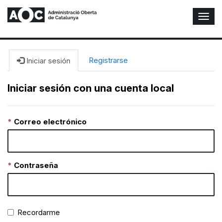
A
l
t
e
r
Registrarse
Iniciar sesión
n
a
Iniciar sesión con una cuenta local
r
n
a
Correo electrónico
v
e
g
a
c
Contraseña
i
ó
n
Recordarme