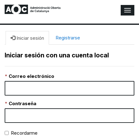
A
l
t
e
r
Registrarse
Iniciar sesión
n
a
Iniciar sesión con una cuenta local
r
n
a
Correo electrónico
v
e
g
a
c
Contraseña
i
ó
n
Recordarme