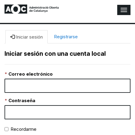
A
l
t
e
r
Registrarse
Iniciar sesión
n
a
Iniciar sesión con una cuenta local
r
n
a
Correo electrónico
v
e
g
a
c
Contraseña
i
ó
n
Recordarme