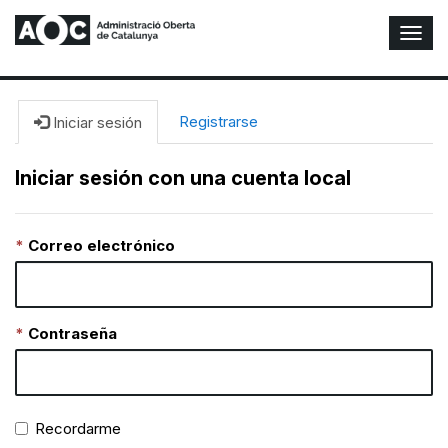
A
l
t
e
r
Registrarse
Iniciar sesión
n
a
Iniciar sesión con una cuenta local
r
n
a
Correo electrónico
v
e
g
a
c
Contraseña
i
ó
n
Recordarme