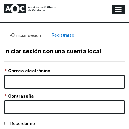
A
l
t
e
r
Registrarse
Iniciar sesión
n
a
Iniciar sesión con una cuenta local
r
n
a
Correo electrónico
v
e
g
a
c
Contraseña
i
ó
n
Recordarme