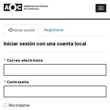
A
l
t
e
r
Registrarse
Iniciar sesión
n
a
Iniciar sesión con una cuenta local
r
n
a
Correo electrónico
v
e
g
a
c
Contraseña
i
ó
n
Recordarme