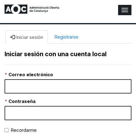
A
l
t
e
r
Registrarse
Iniciar sesión
n
a
Iniciar sesión con una cuenta local
r
n
a
Correo electrónico
v
e
g
a
c
Contraseña
i
ó
n
Recordarme