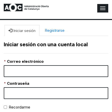
A
l
t
e
r
Registrarse
Iniciar sesión
n
a
Iniciar sesión con una cuenta local
r
n
a
Correo electrónico
v
e
g
a
c
Contraseña
i
ó
n
Recordarme