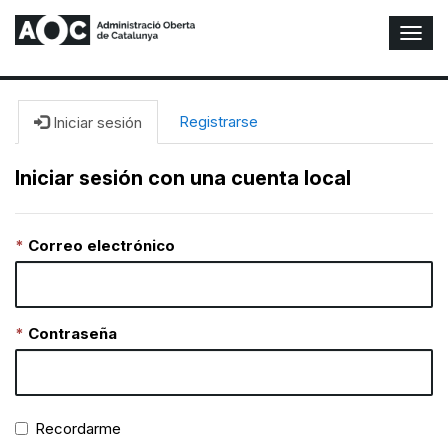
A
l
t
e
r
Registrarse
Iniciar sesión
n
a
Iniciar sesión con una cuenta local
r
n
a
Correo electrónico
v
e
g
a
c
Contraseña
i
ó
n
Recordarme