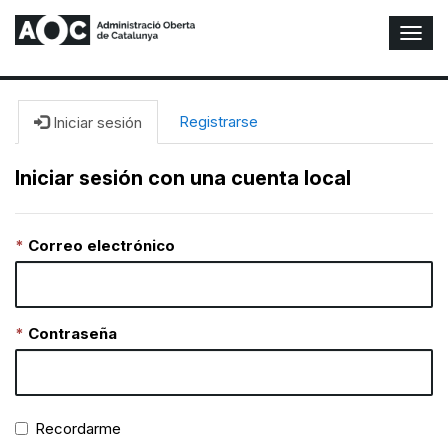
A
l
t
e
r
Registrarse
Iniciar sesión
n
a
Iniciar sesión con una cuenta local
r
n
a
Correo electrónico
v
e
g
a
c
Contraseña
i
ó
n
Recordarme